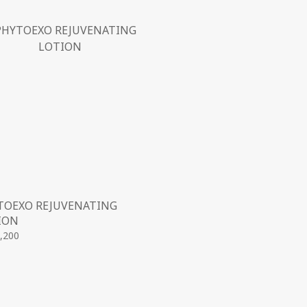
TOEXO REJUVENATING
ION
,200