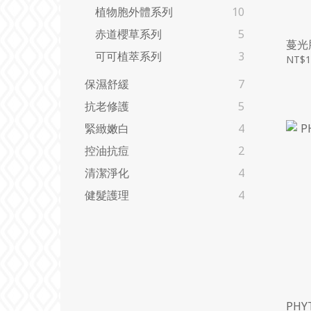
植物胞外體系列
10
赤道櫻草系列
5
蔓光
可可植萃系列
3
NT$1
保濕舒緩
7
抗老修護
5
緊緻嫩白
4
控油抗痘
2
清潔淨化
4
健髮護理
4
PHY