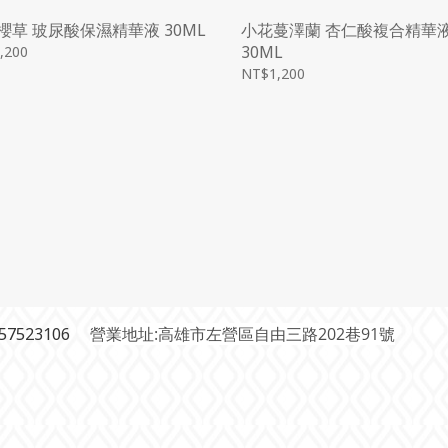
櫻草 玻尿酸保濕精華液 30ML
小花蔓澤蘭 杏仁酸複合精華
30ML
,200
NT$1,200
7523106
營業地址:高雄市左營區自由三路202巷91號