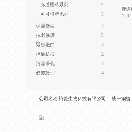
赤道櫻草系列
5
赤道
可可植萃系列
3
NT$1
保濕舒緩
7
抗老修護
5
緊緻嫩白
4
控油抗痘
2
清潔淨化
4
健髮護理
4
公司名稱:
裕蕢生物科技有限公司
統一編號:5