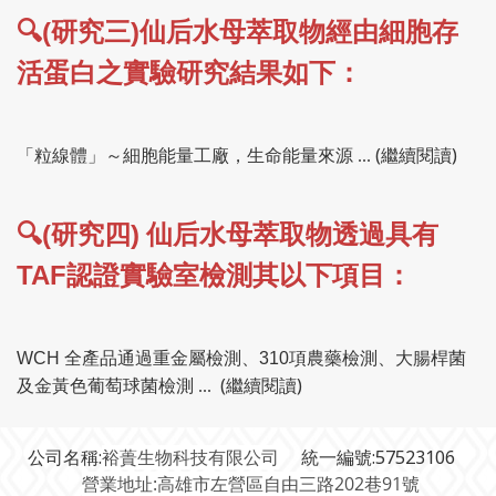
🔍
(
)
研究三
仙后水母萃取物經由細胞存
活蛋白之實驗研究結果如下：
(繼續閱讀)
「粒線體」～細胞能量工廠，生命能量來源 ...
🔍
(
)
研究四
仙后水母萃取物透過具有
TAF
認證實驗室檢測其以下項目：
WCH
全產品通過重金屬檢測、
310
項農藥檢測、大腸桿菌
(繼續閱讀)
及金黃色葡萄球菌檢測 ...
公司名稱:
裕蕢生物科技有限公司
統一編號:57523106
營業地址:高雄市左營區自由三路202巷91號