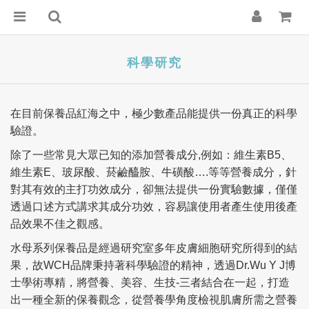
科學研究
在目前保養品紅海之中，極少數產品能提供一份真正的科學
驗證。
除了一些常見大眾已知的添加營養成分
,
例如：維生素
B5
、
維生素
E
、玻尿酸、菸鹼醯胺、牛磺酸
….
等等營養成分，針
對其有效的主打功效成分，卻無法提供一份實驗數據，僅僅
透過口述方式講求其成分功效，容易讓使用者產生使用後產
品效果不佳之觀感。
水母系列保養品是經過研究室多年皮膚細胞研究所得到的結
果，故
WCH
品牌秉持著科學驗證的精神，透過
Dr.Wu Y J
博
士學術專精，將營養、美容、生技
-
三者結合在一起，打造
出一種全新的保養觀念，從營養學角度檢視肌膚所需之營養